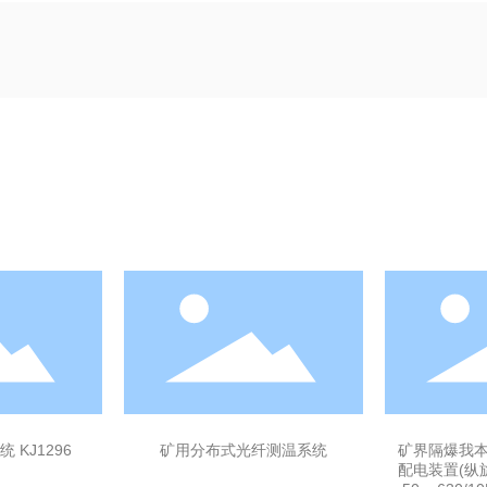
 KJ1296
矿用分布式光纤测温系统
矿界隔爆我
配电装置(纵旋