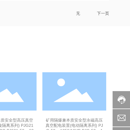
无
下一页
本质安全型高压真空
矿用隔爆兼本质安全型永磁高压
隔离系列) PJG21
真空配电装置(电动隔离系列) PJ